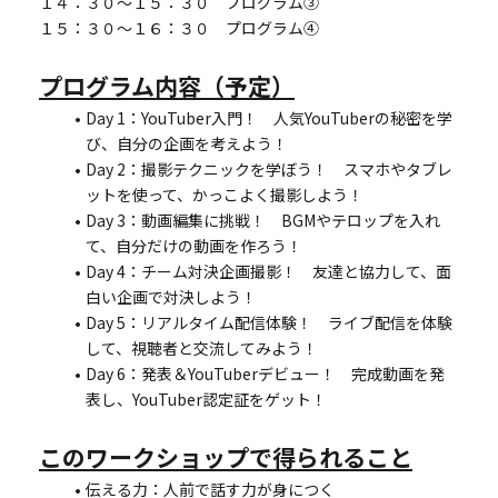
１４：３０～１５：３０　プログラム③
１５：３０～１６：３０　プログラム④
プログラム内容（予定）
Day 1：YouTuber入門！　人気YouTuberの秘密を学
び、自分の企画を考えよう！
Day 2：撮影テクニックを学ぼう！　スマホやタブレ
ットを使って、かっこよく撮影しよう！
Day 3：動画編集に挑戦！　BGMやテロップを入れ
て、自分だけの動画を作ろう！
Day 4：チーム対決企画撮影！　友達と協力して、面
白い企画で対決しよう！
Day 5：リアルタイム配信体験！　ライブ配信を体験
して、視聴者と交流してみよう！
Day 6：発表＆YouTuberデビュー！　完成動画を発
表し、YouTuber認定証をゲット！
このワークショップで得られること
伝える力：人前で話す力が身につく