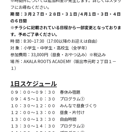
※時間外については追加料金が発生します。詳しくはスタッ
フにお尋ねください。
期 間：３月２７日・２８日・３１日 /４月１日・３日・４日
の６日間
※チラシに記載されている日程から一部変更となっておりま
す。予めご了承ください。
時 間：8:30~17:30（17:00以降のお迎えは自由）
対 象：小学生・中学生・高校生（全学年）
参加費用：33,000円（昼食・おやつ込み）※税込み
場 所：AKALA ROOTS ACADEMY（坂出市元町２丁目１－
１）
1日スケジュール
０９：００～０９：３０　春休み宿題
０９：４５～１０：３０　プログラム①
１０：３０～１２：００　みんなで昼食づくり
１２：００～１３：００　昼食・片付け
１３：００～１３：３０　自由時間
１３：３０～１４：３０　プログラム②