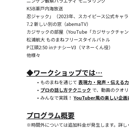
ニンゲン観察バラエティ モニタリング
KSB瀬戸内海放送
忍ジャック」（2023年、スカイピース公式キャラ
7.2 新しい別の窓（abemaTV）
カジサックの部屋（YouTube「カジサックチャ
松浦航大 ものまねフリースタイルバトル
P江頭2:50 inナナシーV3（マネーくん役）
他様々
◆ワークショップでは…
ものまねを通じて 
表現力・発声・伝える力
プロの話し方テクニック
 で、動画のクオ
みんなで実践！ 
YouTuber風の楽しい企
プログラム概要
※時間外については追加料金が発生します。詳し