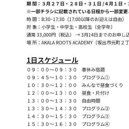
期 間：３月２７日・２８日・３１日 /４月１日
※一部チラシに記載されている日程から一部変更
時 間：8:30~17:30（17:00以降のお迎えは自由）
対 象：小学生・中学生・高校生（全学年）
通常 33,000円（税込） → 3月14日までのお
場 所：AKALA ROOTS ACADEMY（坂出市元町
1日スケジュール
０９：００～０９：３０　春休み宿題
０９：４５～１０：３０　プログラム①
１０：３０～１２：００　みんなで昼食づくり
１２：００～１３：００　昼食・片付け
１３：００～１３：３０　自由時間
１３：３０～１４：３０　プログラム②
１４：３０～１５：３０　プログラム③
１５：３０～１６：３０　プログラム④